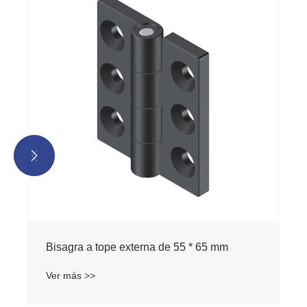


Bisagra a tope externa de 55 * 65 mm
Ver más >>