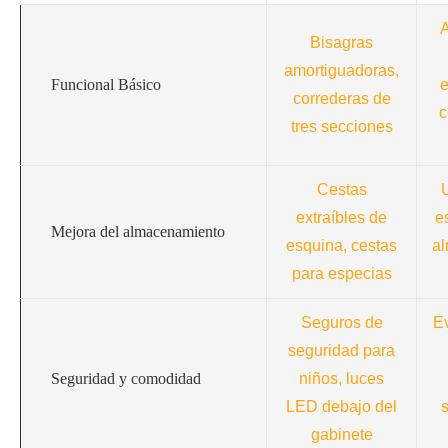
A
Bisagras
amortiguadoras,
Funcional Básico
e
correderas de
c
tres secciones
Cestas
U
extraíbles de
e
Mejora del almacenamiento
esquina, cestas
a
para especias
Seguros de
Ev
seguridad para
Seguridad y comodidad
niños, luces
LED debajo del
gabinete