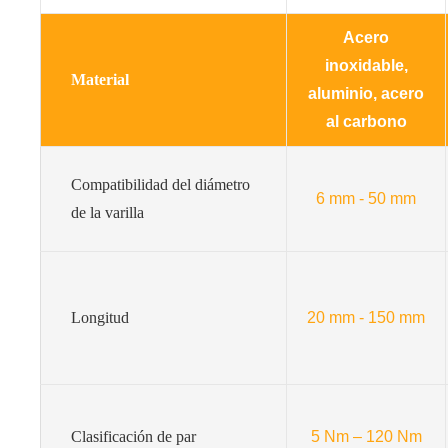
Acero
inoxidable,
Material
aluminio, acero
al carbono
Compatibilidad del diámetro
6 mm - 50 mm
de la varilla
Longitud
20 mm - 150 mm
Clasificación de par
5 Nm – 120 Nm