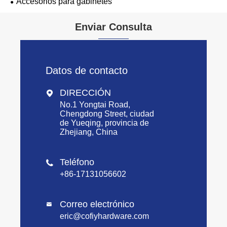
Accesorios para gabinetes
Enviar Consulta
Datos de contacto
DIRECCIÓN

No.1 Yongtai Road,
Chengdong Street, ciudad
de Yueqing, provincia de
Zhejiang, China
Teléfono

+86-17131056602
Correo electrónico

eric@cofiyhardware.com