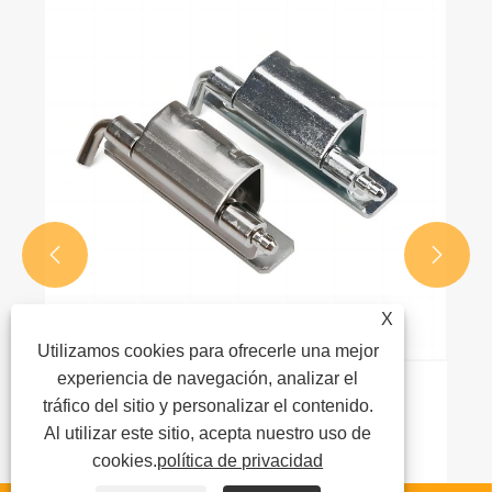


X
Utilizamos cookies para ofrecerle una mejor
experiencia de navegación, analizar el
Consejos de ajuste para bisagras de
tráfico del sitio y personalizar el contenido.
gabinetes
Al utilizar este sitio, acepta nuestro uso de
cookies.
política de privacidad
Ver más >>