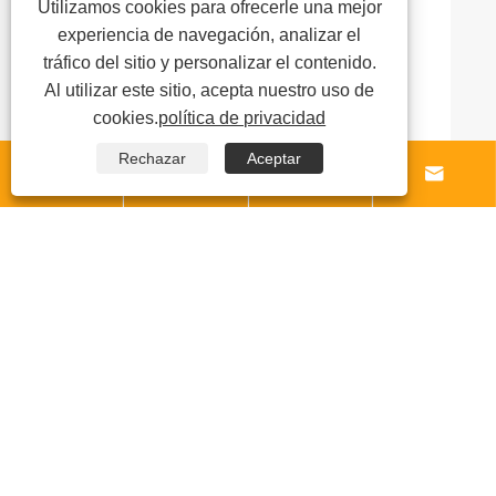
Utilizamos cookies para ofrecerle una mejor
experiencia de navegación, analizar el
tráfico del sitio y personalizar el contenido.
Al utilizar este sitio, acepta nuestro uso de
cookies.
política de privacidad
Rechazar
Aceptar






¿Cómo resuelven los diversos accesorios
de gabinetes los puntos débiles de la
cocina y aumentan la satisfacción del