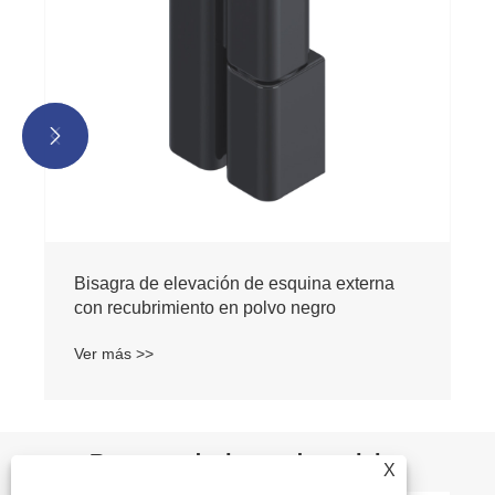


Bisagra de elevación de esquina externa
con recubrimiento en polvo negro
Ver más >>
Recomendaciones de noticias
X