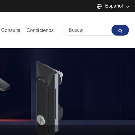
Español
English
 Consulta
Contáctenos
Español
Português
русский
Français
日本語
Deutsch
tiếng Việt
Italiano