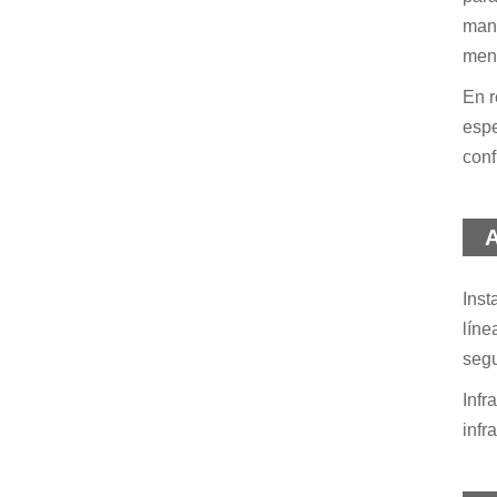
mant
menu
En r
espe
conf
A
Inst
líne
segu
Infr
infr