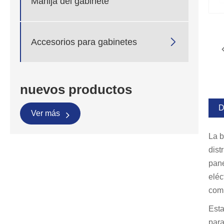
Manija del gabinete

Accesorios para gabinetes
nuevos productos
D
Ver más
La b
dist
pane
eléc
comp
Esta
para