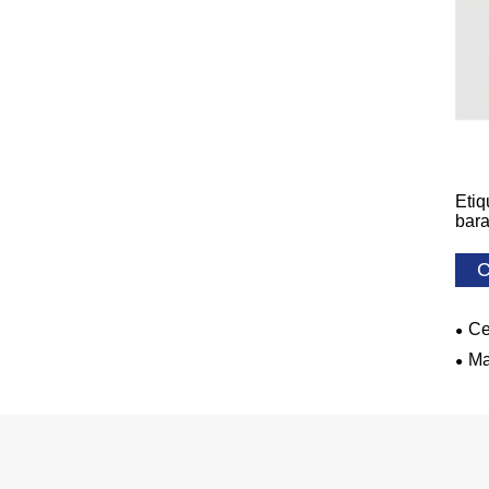
Etiq
bara
C
Ce
Ma