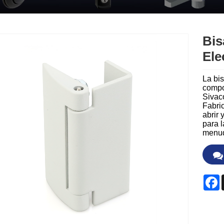
Bis
Ele
La bi
compo
Sivac
Fabri
abrir 
para l
menud
F