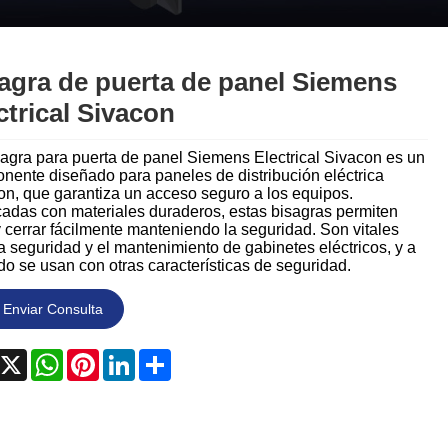
Nederlands
ภาษาไทย
agra de puerta de panel Siemens
Polski
ctrical Sivacon
한국어
sagra para puerta de panel Siemens Electrical Sivacon es un
nente diseñado para paneles de distribución eléctrica
Svenska
on, que garantiza un acceso seguro a los equipos.
cadas con materiales duraderos, estas bisagras permiten
y cerrar fácilmente manteniendo la seguridad. Son vitales
magyar
a seguridad y el mantenimiento de gabinetes eléctricos, y a
o se usan con otras características de seguridad.
Malay
Enviar Consulta
বাংলা ভাষার
acebook
X
WhatsApp
Pinterest
LinkedIn
Share
Dansk
Suomi