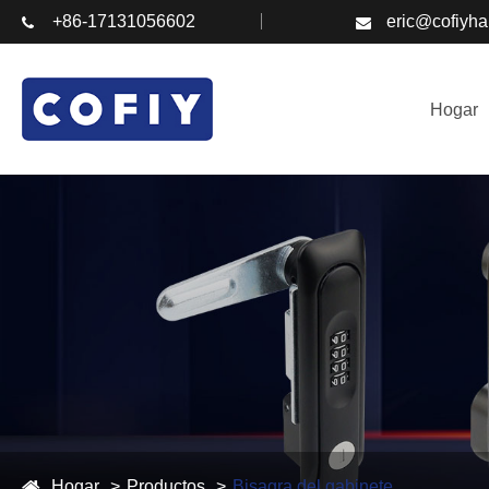
+86-17131056602
eric@cofiyh
Hogar
Hogar
Productos
Bisagra del gabinete