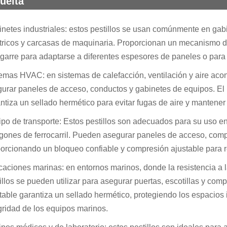
uelta
netes industriales: estos pestillos se usan comúnmente en gabi
tricos y carcasas de maquinaria. Proporcionan un mecanismo de
garre para adaptarse a diferentes espesores de paneles o para
emas HVAC: en sistemas de calefacción, ventilación y aire aco
urar paneles de acceso, conductos y gabinetes de equipos. El r
ntiza un sellado hermético para evitar fugas de aire y mantener 
po de transporte: Estos pestillos son adecuados para su uso e
gones de ferrocarril. Pueden asegurar paneles de acceso, com
orcionando un bloqueo confiable y compresión ajustable para res
caciones marinas: en entornos marinos, donde la resistencia a 
illos se pueden utilizar para asegurar puertas, escotillas y co
table garantiza un sellado hermético, protegiendo los espacios 
gridad de los equipos marinos.