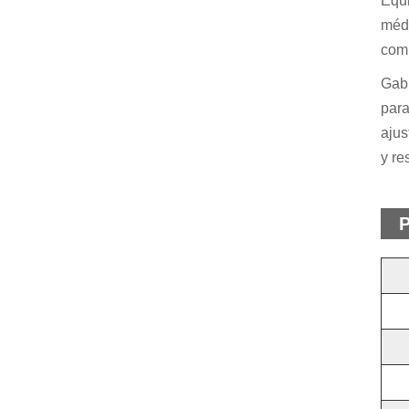
Equi
médi
comp
Gabi
para
ajus
y re
P