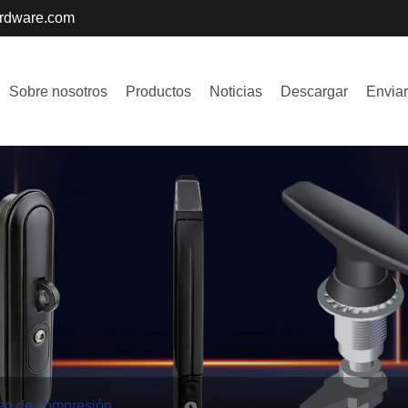
ardware.com
Sobre nosotros
Productos
Noticias
Descargar
Enviar
eo de compresión