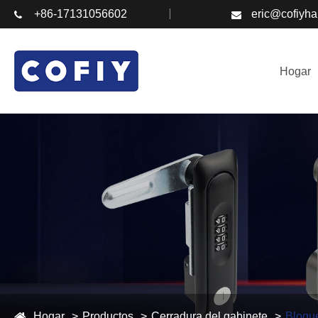
+86-17131056602
eric@cofiyh
Hogar
Hogar
Productos
Cerradura del gabinete
Bloqu