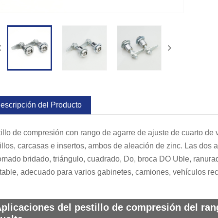
escripción del Producto
illo de compresión con rango de agarre de ajuste de cuarto de 
illos, carcasas e insertos, ambos de aleación de zinc. Las dos 
omado bridado, triángulo, cuadrado, Do, broca DO Uble, ranurado 
table, adecuado para varios gabinetes, camiones, vehículos recr
plicaciones del pestillo de compresión del ran