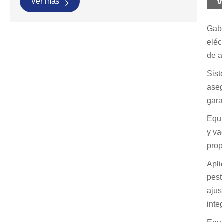
v
Ver más
Gabi
eléc
de a
Sist
aseg
gara
Equi
y va
prop
Apli
pest
ajus
inte