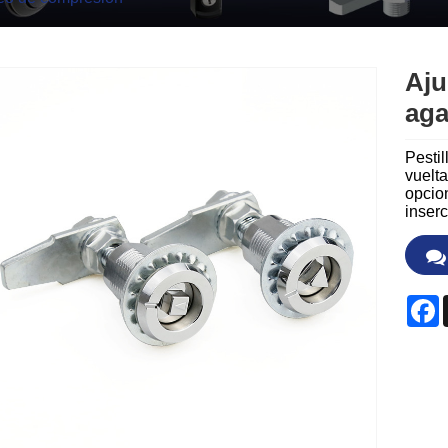
Aju
aga
Pestil
vuelta
opcio
inserc
F