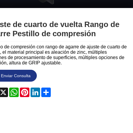
Nederlands
ภาษาไทย
ste de cuarto de vuelta Rango de
Polski
rre Pestillo de compresión
한국어
lo de compresión con rango de agarre de ajuste de cuarto de
, el material principal es aleación de zinc, múltiples
Svenska
nes de procesamiento de superficies, múltiples opciones de
ión, altura de GRIP ajustable.
magyar
Enviar Consulta
Malay
acebook
X
WhatsApp
Pinterest
LinkedIn
Share
বাংলা ভাষার
Dansk
Suomi