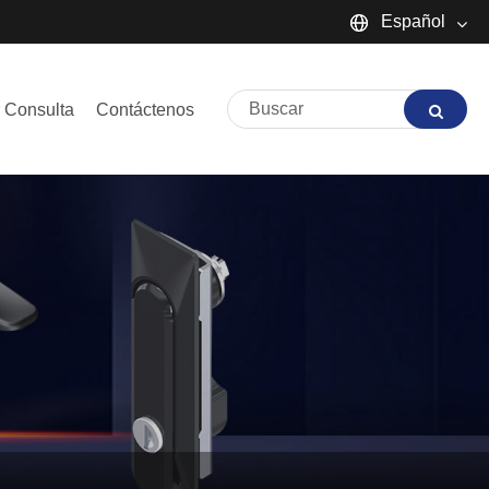
Español
English
 Consulta
Contáctenos
Español
Português
русский
Français
日本語
Deutsch
tiếng Việt
Italiano